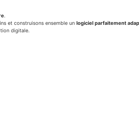
re
.
ins et construisons ensemble un
logiciel parfaitement adap
ion digitale.